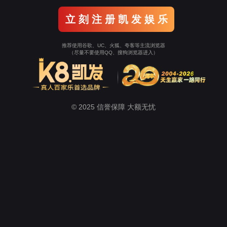
肉身待客|浙江苏泊尔厨卫电器取得
阀阀芯更换经验