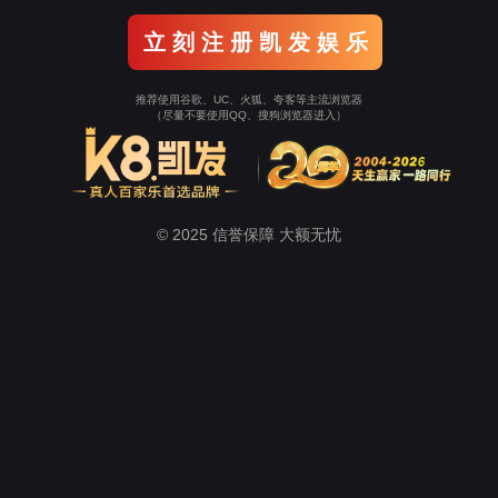
立 刻 注 册 凯 发 娱 乐
推荐使用谷歌、UC、火狐、夸客等主流浏览器
（尽量不要使用QQ、搜狗浏览器进入）
© 2025 信誉保障 大额无忧