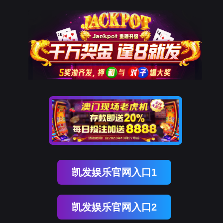
凯发娱乐官网入口1
凯发娱乐官网入口2